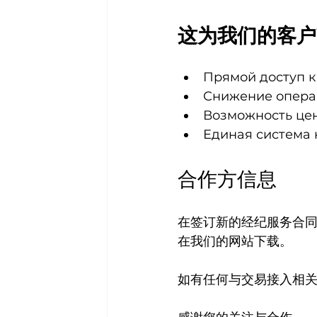
这为我们的客户
Прямой доступ к
Снижение опера
Возможность цен
Единая система 
合作方信息
在签订新的经纪服务合
在我们的网站下载。
如有任何与交易接入相