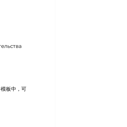
тельства
件模板中，可