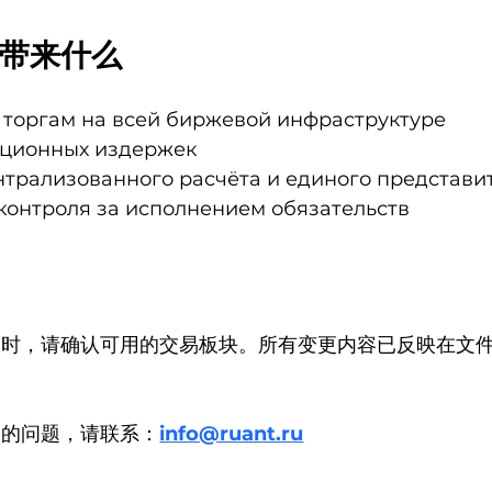
带来什么
 торгам на всей биржевой инфраструктуре
ционных издержек
трализованного расчёта и единого представи
контроля за исполнением обязательств
同时，请确认可用的交易板块。所有变更内容已反映在文
关的问题，请联系：
info@ruant.ru